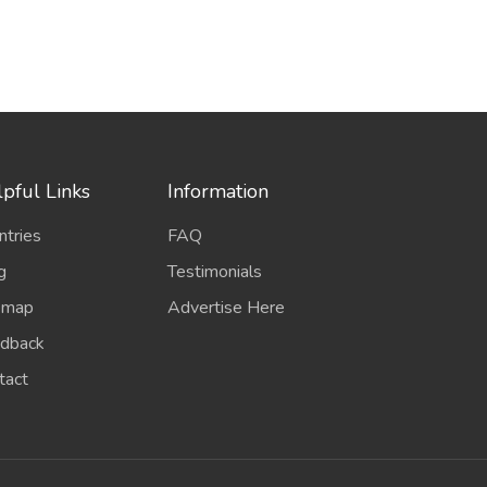
pful Links
Information
ntries
FAQ
g
Testimonials
emap
Advertise Here
dback
tact