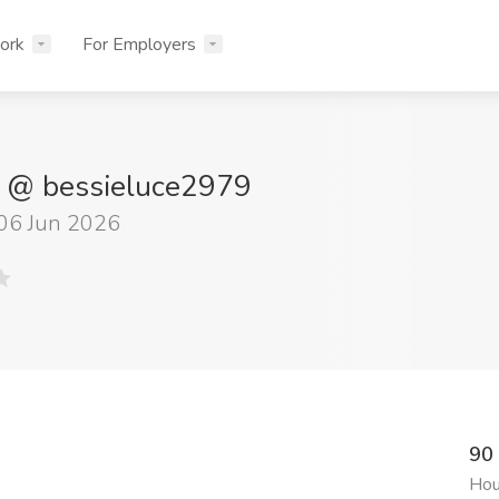
ork
For Employers
e @ bessieluce2979
06 Jun 2026
Hou