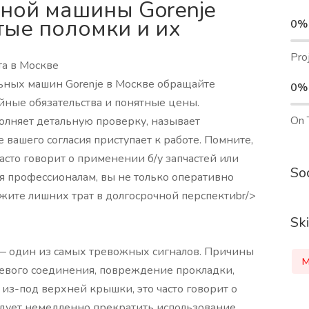
ной машины Gorenje
тые поломки и их
0%
Pro
та в Москве
ьных машин Gorenje в Москве обращайте
0%
йные обязательства и понятные цены.
On 
олняет детальную проверку, называет
 вашего согласия приступает к работе. Помните,
сто говорит о применении б/у запчастей или
Soc
 профессионалам, вы не только оперативно
ежите лишних трат в долгосрочной перспектиbr/>
Ski
— один из самых тревожных сигналов. Причины
M
евого соединения, повреждение прокладки,
 из-под верхней крышки, это часто говорит о
едует немедленно прекратить использование