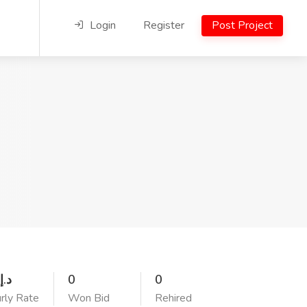
Login
Register
Post Project
90 د.إ
0
0
rly Rate
Won Bid
Rehired